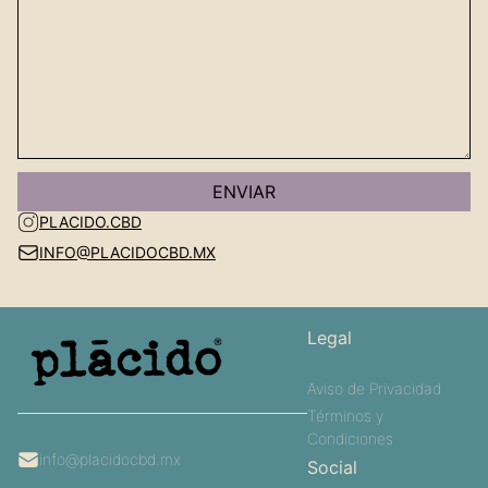
PLACIDO.CBD
INFO@PLACIDOCBD.MX
Legal
Aviso de Privacidad
Términos y
Condiciones
info@placidocbd.mx
Social