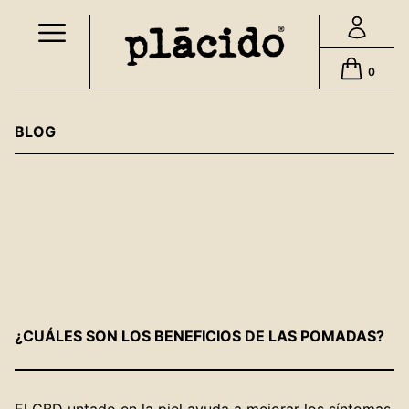
Skip
to
content
0
BLOG
¿CUÁLES SON LOS BENEFICIOS DE LAS POMADAS?
El CBD untado en la piel ayuda a mejorar los síntomas