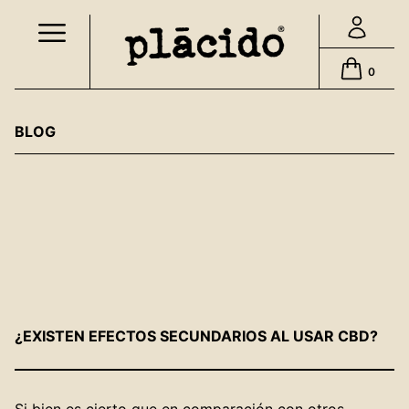
Skip
to
content
0
BLOG
¿EXISTEN EFECTOS SECUNDARIOS AL USAR CBD?
Si bien es cierto que en comparación con otros