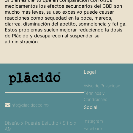
medicamentos los efectos secundarios del CBD son
mucho más leves, su uso excesivo puede causar
reacciones como sequedad en la boca, mareos,
diarrea, disminución del apetito, somnolencia y fatiga.
Estos problemas suelen mejorar reduciendo la dosis
de Plácido y desaparecen al suspender su
administración.
Legal
Aviso de Privacidad
Términos y
Condiciones
info@placidocbd.mx
Social
Instagram
Diseño x
Puente Estudio
/ Sitio x
AM
Facebook