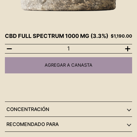
CBD FULL SPECTRUM 1000 MG (3.3%)
$
1,190.00
CBD
full
AGREGAR A CANASTA
spectrum
1000
mg
(3.3%)
cantidad
CONCENTRACIÓN
RECOMENDADO PARA