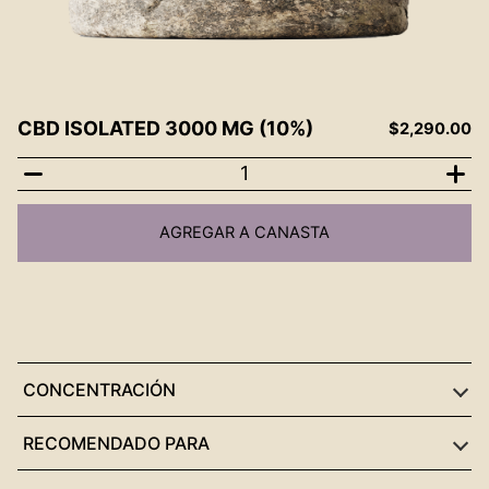
CBD ISOLATED 3000 MG (10%)
$
2,290.00
CBD
isolated
AGREGAR A CANASTA
3000
mg
(10%)
cantidad
CONCENTRACIÓN
RECOMENDADO PARA